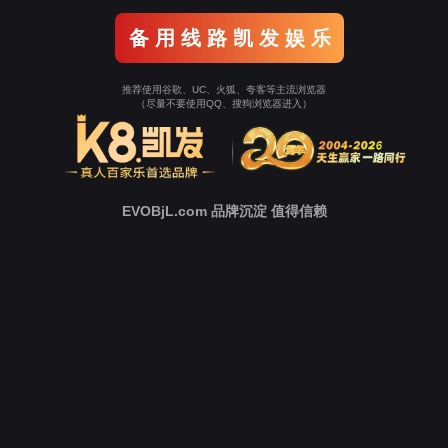
备 用 线 路 凯 发 娱 乐
推荐使用谷歌、UC、火狐、夸客等主流浏览器
（尽量不要使用QQ、搜狗浏览器进入）
EVOBjL.com 品牌沉淀 值得信赖