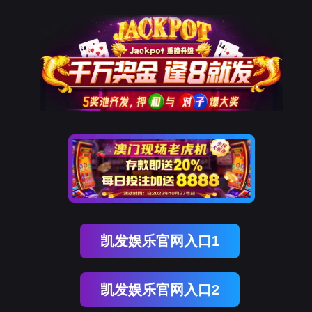
凯发娱乐官网入口1
凯发娱乐官网入口2